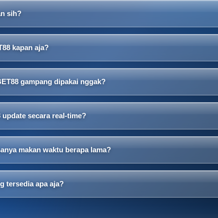
n sih?
form taruhan bola online yang nyediain berbagai pilihan market sep
populer sampai event besar kayak Piala Dunia 2026. Jadi kalau lo suka
88 kapan aja?
ngen pasang taruhan, semuanya udah tersedia dalam satu tempat.
a diakses dan koneksi internet lo stabil, akun bisa dipakai kapan aja b
au melakukan transaksi sesuai kebutuhan.
ET88 gampang dipakai nggak?
asinya dibuat simpel, jadi meskipun baru pertama kali coba taruha
l bingung cari menu login, daftar, ataupun pilihan pertandingan.
update secara real-time?
engikuti pergerakan pertandingan dan kondisi pasar secara real-time.
yang terjadi tanpa harus nunggu update terlalu lama.
sanya makan waktu berapa lama?
si yang dimasukin udah benar dan nggak ada kendala dari metode 
nya umumnya berjalan cepat sehingga lo bisa langsung lanjut menikma
g tersedia apa aja?
 udah cukup fleksibel. Lo bisa pilih deposit lewat QRIS, E-Wallet, ata
kan sama metode pembayaran yang paling sering lo pakai.