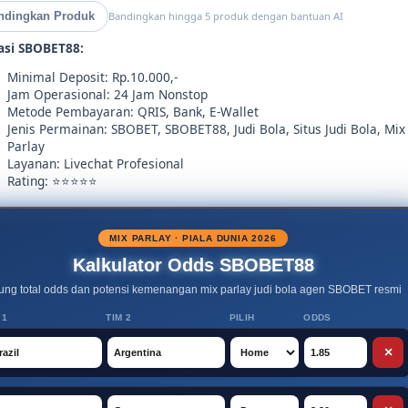
ndingkan Produk
Bandingkan hingga 5 produk dengan bantuan AI
asi SBOBET88:
Minimal Deposit: Rp.10.000,-
Jam Operasional: 24 Jam Nonstop
Metode Pembayaran: QRIS, Bank, E-Wallet
Jenis Permainan: SBOBET, SBOBET88, Judi Bola, Situs Judi Bola, Mix
Parlay
Layanan: Livechat Profesional
Rating: ⭐⭐⭐⭐⭐
MIX PARLAY · PIALA DUNIA 2026
Kalkulator Odds SBOBET88
tung total odds dan potensi kemenangan mix parlay judi bola agen SBOBET resmi
 1
TIM 2
PILIH
ODDS
×