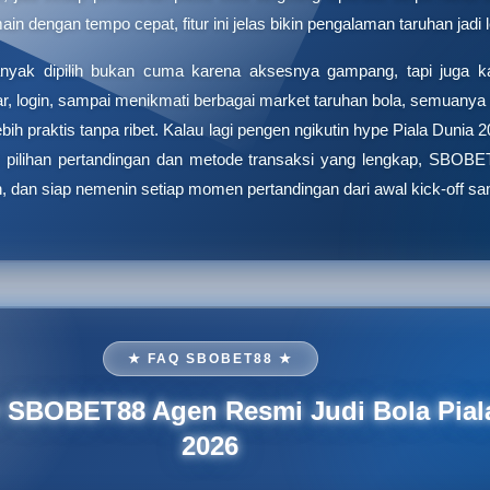
n dengan tempo cepat, fitur ini jelas bikin pengalaman taruhan jadi
yak dipilih bukan cuma karena aksesnya gampang, tapi juga k
tar, login, sampai menikmati berbagai market taruhan bola, semuany
ih praktis tanpa ribet. Kalau lagi pengen ngikutin hype Piala Dunia 2
pilihan pertandingan dan metode transaksi yang lengkap, SBOBET
 dan siap nemenin setiap momen pertandingan dari awal kick-off samp
★ FAQ SBOBET88 ★
 SBOBET88 Agen Resmi Judi Bola Pial
2026