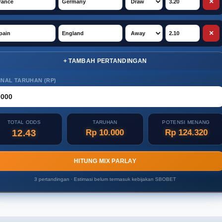
×
×
+ TAMBAH PERTANDINGAN
NAL TARUHAN (RP)
TOTAL ODDS
TARUHAN
POTENSI MENANG
12.43
Rp 10.000
Rp 124.320
HITUNG MIX PARLAY
3
pertandingan · Estimasi belum termasuk kebijakan SBOBET