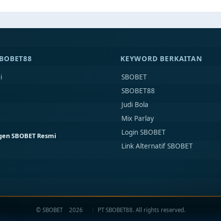
BOBET88
KEYWORD BERKAITAN
i
SBOBET
SBOBET88
Judi Bola
Mix Parlay
Login SBOBET
gen SBOBET Resmi
Link Alternatif SBOBET
© SBOBET
2026
PT SBOBET88. All rights reserved.