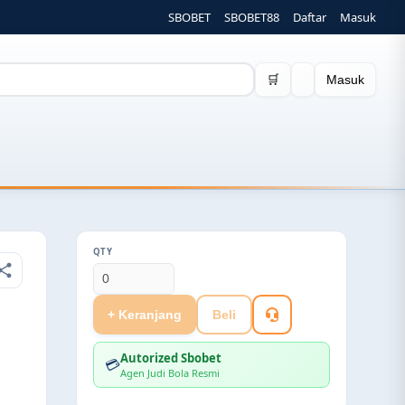
SBOBET
SBOBET88
Daftar
Masuk
🛒
Masuk
QTY
+ Keranjang
Beli
Autorized Sbobet
💳
Agen Judi Bola Resmi