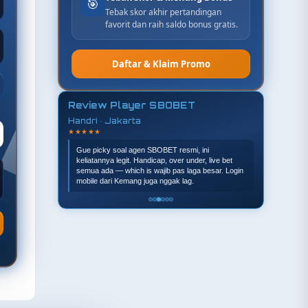
🎯
Tebak skor akhir pertandingan
favorit dan raih saldo bonus gratis.
Daftar & Klaim Promo
Review Player SBOBET
Handri · Jakarta
★★★★★
Gue picky soal agen SBOBET resmi, ini
keliatannya legit. Handicap, over under, live bet
semua ada — which is wajib pas laga besar. Login
mobile dari Kemang juga nggak lag.