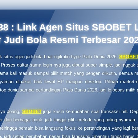
 : Link Agen Situs SBOBET 
r Judi Bola Resmi Terbesar 20
ink situs agen judi bola buat ngikutin hype Piala Dunia 2026,
SBOBET
k. Proses daftar sama login-nya juga dibuat super simple, jadi nggak
tama kali masuk sampai pilih match yang pengen diikutin, semua m
yaman dipakai, baik lewat HP maupun desktop. Pilihan market-
ga top dunia sampai pertandingan Piala Dunia 2026, jadi lo bebas milih
nya doang,
SBOBET
juga kasih kemudahan soal transaksi nih. Dep
er dari berbagai bank, jadi tinggal pilih metode yang paling nyaman
sehingga pemain bisa langsung fokus ke pertandingan yang lagi be
e, jadi setiap perubahan pasar bisa langsung dipantau tanpa harus b