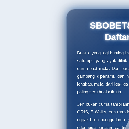
SBOBET88
Dafta
Buat lo yang lagi hunting l
satu opsi yang layak diliri
cuma buat mulai. Dari per
gampang dipahami, dan n
lengkap, mulai dari liga-li
paling seru buat diikutin.
Jeh bukan cuma tampilan
QRIS, E-Wallet, dan transf
nggak bikin nunggu lama, 
odds juga berjalan real-tim